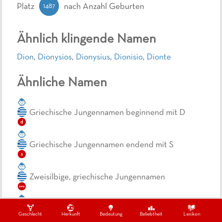
1487
Platz
nach Anzahl Geburten
Ähnlich klingende Namen
Dion
,
Dionysios
,
Dionysius
,
Dionisio
,
Dionte
Ähnliche Namen
Griechische Jungennamen beginnend mit D
d
Griechische Jungennamen endend mit S
s
Zweisilbige, griechische Jungennamen
zwe
Kurze, griechische Jungennamen
Geschlecht
Herkunft
Bedeutung
Beliebtheit
Lexikon