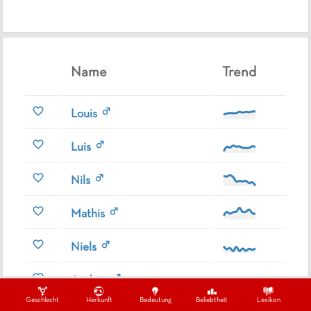
Name
Trend
Louis
Luis
Nils
Mathis
Niels
Andres
Geschlecht
Herkunft
Bedeutung
Beliebtheit
Lexikon