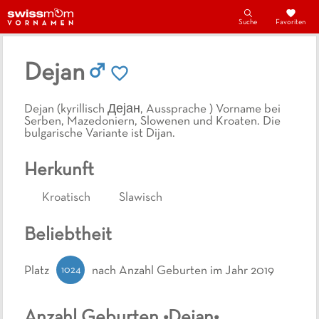
Suche
Favoriten
Dejan
Dejan (kyrillisch Дејан, Aussprache ) Vorname bei
Serben, Mazedoniern, Slowenen und Kroaten. Die
bulgarische Variante ist Dijan.
Herkunft
Kroatisch
Slawisch
Beliebtheit
1024
Platz
nach Anzahl Geburten
im Jahr 2019
Anzahl Geburten •
Dejan
•