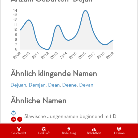
Ähnlich klingende Namen
Dejuan
,
Demjan
,
Dean
,
Deane
,
Devan
Ähnliche Namen
Slawische Jungennamen beginnend mit D
d
sla
Slawische Jungennamen endend mit N
sla
n
Geschlecht
Herkunft
Bedeutung
Beliebtheit
Lexikon