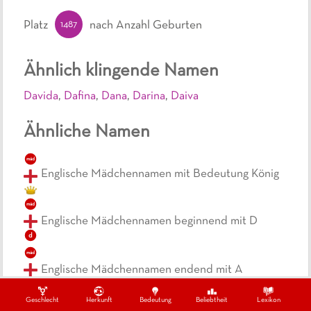
1487
Platz
nach Anzahl Geburten
Ähnlich klingende Namen
Davida
,
Dafina
,
Dana
,
Darina
,
Daiva
Ähnliche Namen
mäd
Englische Mädchennamen mit Bedeutung König
mäd
Englische Mädchennamen beginnend mit D
d
mäd
Englische Mädchennamen endend mit A
a
Geschlecht
Herkunft
Bedeutung
Beliebtheit
Lexikon
mäd