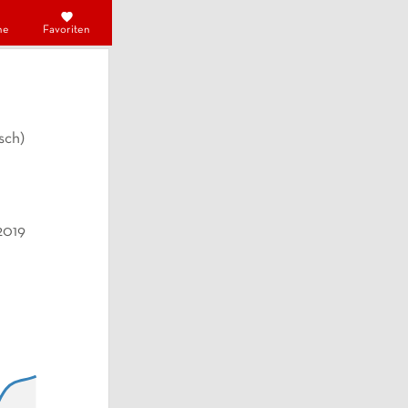
he
Favoriten
sch)
2019