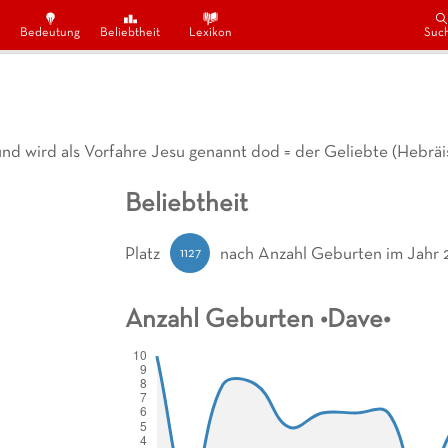
Bedeutung
Beliebtheit
Lexikon
Suc
s und wird als Vorfahre Jesu genannt dod = der Geliebte (Hebräi
Beliebtheit
1127
Platz
nach Anzahl Geburten
im Jahr 
Anzahl Geburten •
Dave
•