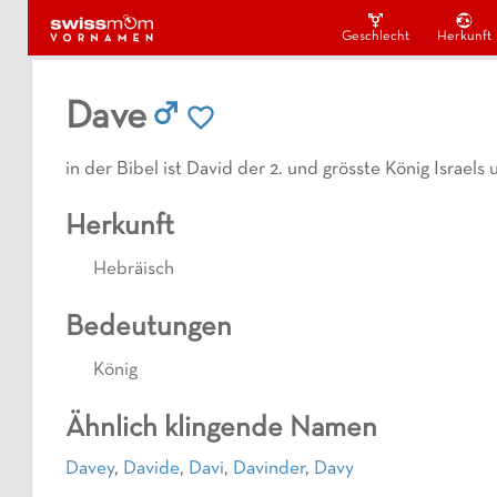
Geschlecht
Herkunft
Dave
in der Bibel ist David der 2. und grösste König Israel
Herkunft
Hebräisch
Bedeutungen
König
Ähnlich klingende Namen
Davey
,
Davide
,
Davi
,
Davinder
,
Davy