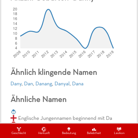
Ähnlich klingende Namen
Dany
,
Dan
,
Danang
,
Danyal
,
Dana
Ähnliche Namen
Englische Jungennamen beginnend mit Da
da
Geschlecht
Herkunft
Bedeutung
Beliebtheit
Lexikon