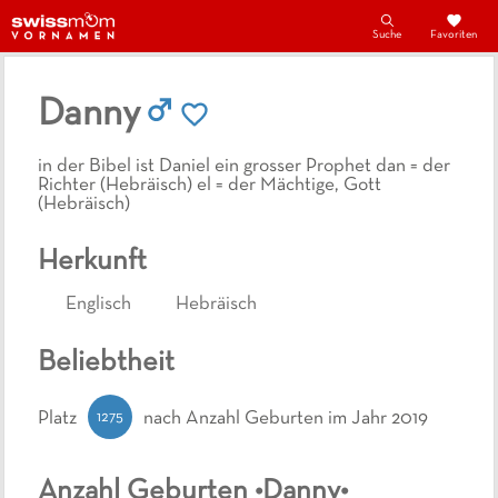
Suche
Favoriten
Danny
in der Bibel ist Daniel ein grosser Prophet dan = der
Richter (Hebräisch) el = der Mächtige, Gott
(Hebräisch)
Herkunft
Englisch
Hebräisch
Beliebtheit
1275
Platz
nach Anzahl Geburten
im Jahr 2019
Anzahl Geburten •
Danny
•