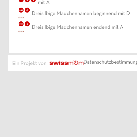
mit A
d
mäd
Dreisilbige Mädchennamen beginnend mit D
a
mäd
Dreisilbige Mädchennamen endend mit A
Datenschutzbestimmun
Ein Projekt von