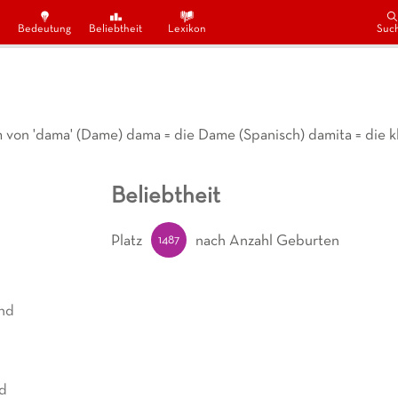
Bedeutung
Beliebtheit
Lexikon
Suc
m von 'dama' (Dame) dama = die Dame (Spanisch) damita = die 
Beliebtheit
1487
Platz
nach Anzahl Geburten
nd
d