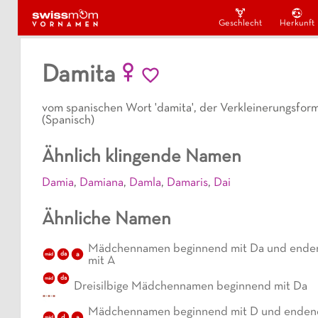
Geschlecht
Herkunft
Damita
vom spanischen Wort 'damita', der Verkleinerungsfor
(Spanisch)
Ähnlich klingende Namen
Damia
,
Damiana
,
Damla
,
Damaris
,
Dai
Ähnliche Namen
Mädchennamen beginnend mit Da und ende
da
a
mäd
mit A
da
mäd
Dreisilbige Mädchennamen beginnend mit Da
Mädchennamen beginnend mit D und enden
d
a
mäd