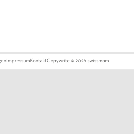
gen
Impressum
Kontakt
Copywrite ©
2026
swissmom