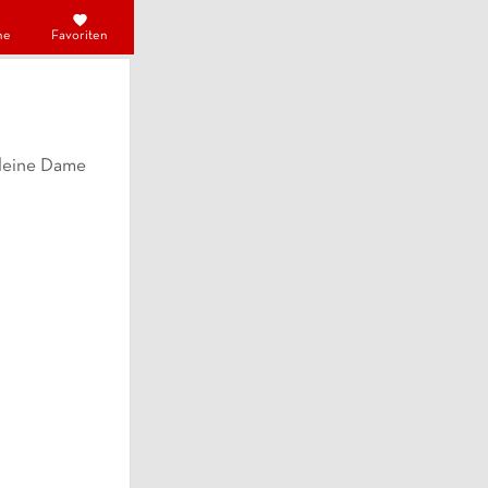
he
Favoriten
kleine Dame