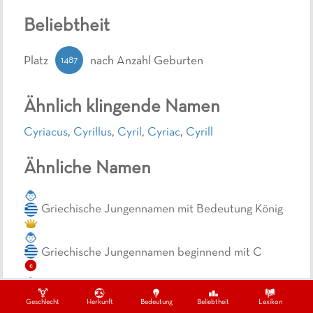
Beliebtheit
1487
Platz
nach Anzahl Geburten
Ähnlich klingende Namen
Cyriacus
,
Cyrillus
,
Cyril
,
Cyriac
,
Cyrill
Ähnliche Namen
Griechische Jungennamen mit Bedeutung König
Griechische Jungennamen beginnend mit C
c
Griechische Jungennamen endend mit S
Geschlecht
Herkunft
Bedeutung
Beliebtheit
Lexikon
s