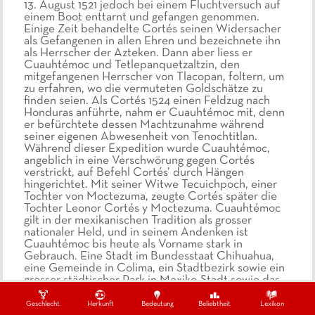
13. August 1521 jedoch bei einem Fluchtversuch auf
einem Boot enttarnt und gefangen genommen.
Einige Zeit behandelte Cortés seinen Widersacher
als Gefangenen in allen Ehren und bezeichnete ihn
als Herrscher der Azteken. Dann aber liess er
Cuauhtémoc und Tetlepanquetzaltzin, den
mitgefangenen Herrscher von Tlacopan, foltern, um
zu erfahren, wo die vermuteten Goldschätze zu
finden seien. Als Cortés 1524 einen Feldzug nach
Honduras anführte, nahm er Cuauhtémoc mit, denn
er befürchtete dessen Machtzunahme während
seiner eigenen Abwesenheit von Tenochtitlan.
Während dieser Expedition wurde Cuauhtémoc,
angeblich in eine Verschwörung gegen Cortés
verstrickt, auf Befehl Cortés’ durch Hängen
hingerichtet. Mit seiner Witwe Tecuichpoch, einer
Tochter von Moctezuma, zeugte Cortés später die
Tochter Leonor Cortés y Moctezuma. Cuauhtémoc
gilt in der mexikanischen Tradition als grosser
nationaler Held, und in seinem Andenken ist
Cuauhtémoc bis heute als Vorname stark in
Gebrauch. Eine Stadt im Bundesstaat Chihuahua,
eine Gemeinde in Colima, ein Stadtbezirk sowie ein
grosser städtischer Park in Mexiko-Stadt sowie das
einzige Segelschulschiff der mexikanischen Marine
sind nach ihm benannt. Das Andenken an den
Geschlecht
Herkunft
Bedeutung
Beliebtheit
Lexikon