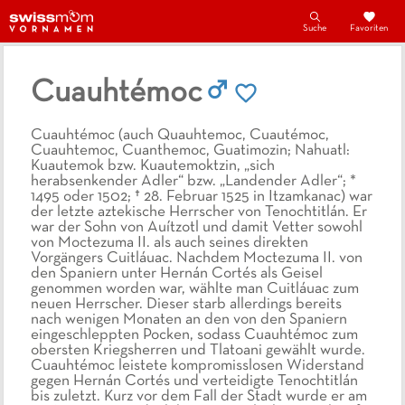
Suche
Favoriten
Cuauhtémoc
Cuauhtémoc (auch Quauhtemoc, Cuautémoc,
Cuauhtemoc, Cuanthemoc, Guatimozin; Nahuatl:
Kuautemok bzw. Kuautemoktzin, „sich
herabsenkender Adler“ bzw. „Landender Adler“; *
1495 oder 1502; † 28. Februar 1525 in Itzamkanac) war
der letzte aztekische Herrscher von Tenochtitlán. Er
war der Sohn von Auítzotl und damit Vetter sowohl
von Moctezuma II. als auch seines direkten
Vorgängers Cuitláuac. Nachdem Moctezuma II. von
den Spaniern unter Hernán Cortés als Geisel
genommen worden war, wählte man Cuitláuac zum
neuen Herrscher. Dieser starb allerdings bereits
nach wenigen Monaten an den von den Spaniern
eingeschleppten Pocken, sodass Cuauhtémoc zum
obersten Kriegsherren und Tlatoani gewählt wurde.
Cuauhtémoc leistete kompromisslosen Widerstand
gegen Hernán Cortés und verteidigte Tenochtitlán
bis zuletzt. Kurz vor dem Fall der Stadt wurde er am