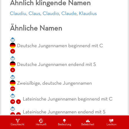
Ähnlich klingende Namen
Claudiu
,
Claus
,
Claudio
,
Claude
,
Klaudius
Ähnliche Namen
Deutsche Jungennamen beginnend mit C
c
Deutsche Jungennamen endend mit S
s
Zweisilbige, deutsche Jungennamen
zwe
Lateinische Jungennamen beginnend mit C
c
lat
Lateinische Jungennamen endend mit S
s
lat
Geschlecht
Herkunft
Bedeutung
Beliebtheit
Lexikon