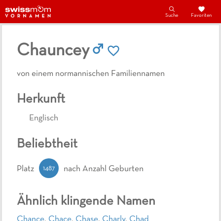
Suche
Favoriten
Chauncey
von einem normannischen Familiennamen
Herkunft
Englisch
Beliebtheit
1487
Platz
nach Anzahl Geburten
Ähnlich klingende Namen
Chance
,
Chace
,
Chase
,
Charly
,
Chad