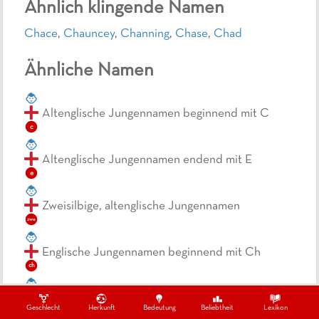
Ähnlich klingende Namen
Chace
,
Chauncey
,
Channing
,
Chase
,
Chad
Ähnliche Namen
Altenglische Jungennamen beginnend mit C
c
Altenglische Jungennamen endend mit E
e
Zweisilbige, altenglische Jungennamen
zwe
Englische Jungennamen beginnend mit Ch
ch
Englische Jungennamen beginnend mit C
Geschlecht
Herkunft
Bedeutung
Beliebtheit
Lexikon
c