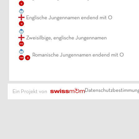
c
Englische Jungennamen endend mit O
o
Zweisilbige, englische Jungennamen
zwe
Romanische Jungennamen endend mit O
o
rom
Datenschutzbestimmun
Ein Projekt von