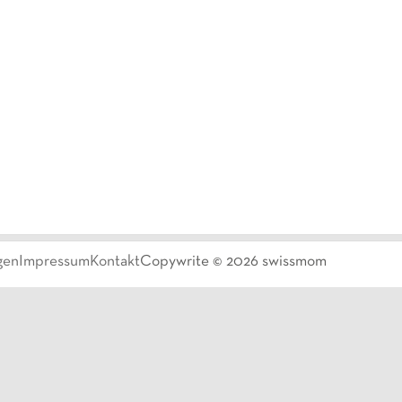
gen
Impressum
Kontakt
Copywrite ©
2026
swissmom