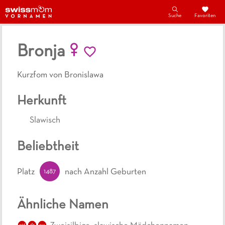
Suche
Favoriten
Bronja
Kurzfom von Bronislawa
Herkunft
Slawisch
Beliebtheit
1487
Platz
nach Anzahl Geburten
Ähnliche Namen
sla
mäd