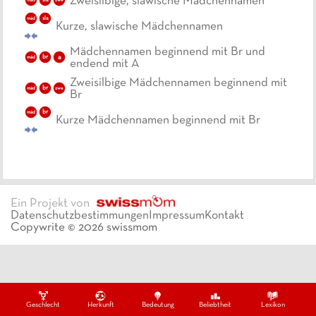
Zweisilbige, slawische Mädchennamen
zwe
sla
mäd
Kurze, slawische Mädchennamen
Mädchennamen beginnend mit Br und
br
a
mäd
endend mit A
Zweisilbige Mädchennamen beginnend mit
br
mäd
zwe
Br
br
mäd
Kurze Mädchennamen beginnend mit Br
Ein Projekt von
Datenschutzbestimmungen
Impressum
Kontakt
Copywrite ©
2026
swissmom
Geschlecht
Herkunft
Bedeutung
Beliebtheit
Lexikon