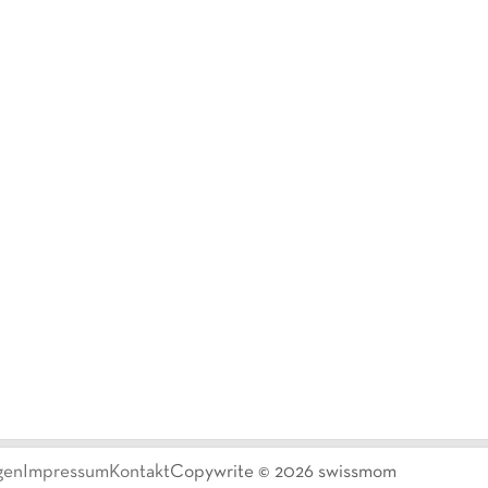
gen
Impressum
Kontakt
Copywrite ©
2026
swissmom