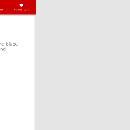
he
Favoriten
nd bis zu
and