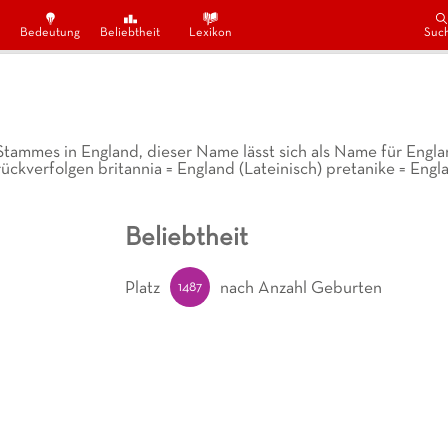
Bedeutung
Beliebtheit
Lexikon
Suc
Stammes in England, dieser Name lässt sich als Name für Engla
rückverfolgen britannia = England (Lateinisch) pretanike = Engl
Beliebtheit
1487
Platz
nach Anzahl Geburten