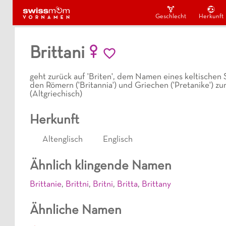
Geschlecht
Herkunft
Brittani
geht zurück auf 'Briten', dem Namen eines keltischen 
den Römern ('Britannia') und Griechen ('Pretanike') zu
(Altgriechisch)
Herkunft
Altenglisch
Englisch
Ähnlich klingende Namen
Brittanie
,
Brittni
,
Britni
,
Britta
,
Brittany
Ähnliche Namen