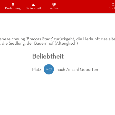
Bedeutung
Beliebtheit
Lexikon
Suc
bezeichnung 'Braccas Stadt' zurückgeht, die Herkunft des alt
t, die Siedlung, der Bauernhof (Altenglisch)
Beliebtheit
1487
Platz
nach Anzahl Geburten