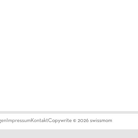
gen
Impressum
Kontakt
Copywrite ©
2026
swissmom