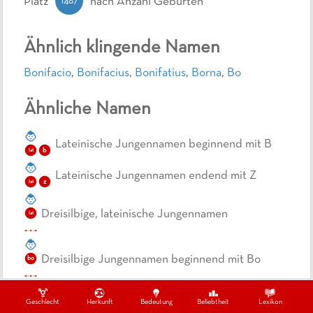
1487
Platz
nach Anzahl Geburten
Ähnlich klingende Namen
Bonifacio
,
Bonifacius
,
Bonifatius
,
Borna
,
Bo
Ähnliche Namen
Lateinische Jungennamen beginnend mit B
b
lat
Lateinische Jungennamen endend mit Z
z
lat
Dreisilbige, lateinische Jungennamen
lat
Dreisilbige Jungennamen beginnend mit Bo
bo
Geschlecht
Herkunft
Bedeutung
Beliebtheit
Lexikon
Dreisilbige Jungennamen beginnend mit B
b