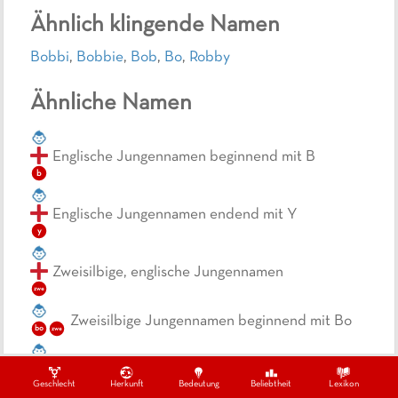
Ähnlich klingende Namen
Bobbi
,
Bobbie
,
Bob
,
Bo
,
Robby
Ähnliche Namen
Englische Jungennamen beginnend mit B
b
Englische Jungennamen endend mit Y
y
Zweisilbige, englische Jungennamen
zwe
Zweisilbige Jungennamen beginnend mit Bo
bo
zwe
Kurze Jungennamen beginnend mit Bo
bo
Geschlecht
Herkunft
Bedeutung
Beliebtheit
Lexikon