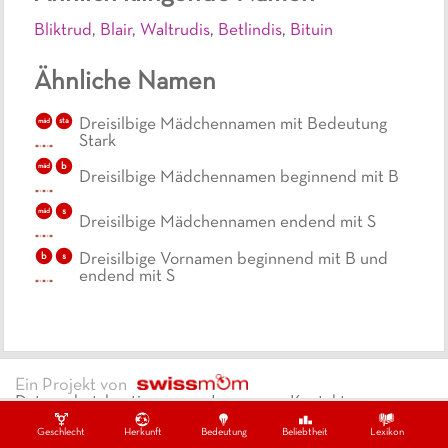
Bliktrud
,
Blair
,
Waltrudis
,
Betlindis
,
Bituin
Ähnliche Namen
Dreisilbige Mädchennamen mit Bedeutung
mäd
sta
Stark
b
mäd
Dreisilbige Mädchennamen beginnend mit B
s
mäd
Dreisilbige Mädchennamen endend mit S
b
s
Dreisilbige Vornamen beginnend mit B und
endend mit S
Ein Projekt von
Datenschutzbestimmungen
Impressum
Kontakt
Copywrite ©
2026
swissmom
Geschlecht
Herkunft
Bedeutung
Beliebtheit
Lexikon