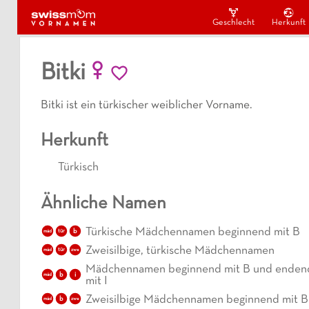
Geschlecht
Herkunft
Bitki
Bitki ist ein türkischer weiblicher Vorname.
Herkunft
Türkisch
Ähnliche Namen
Türkische Mädchennamen beginnend mit B
b
mäd
tür
Zweisilbige, türkische Mädchennamen
mäd
tür
zwe
Mädchennamen beginnend mit B und enden
b
i
mäd
mit I
Zweisilbige Mädchennamen beginnend mit B
b
mäd
zwe