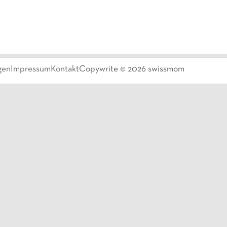
gen
Impressum
Kontakt
Copywrite ©
2026
swissmom