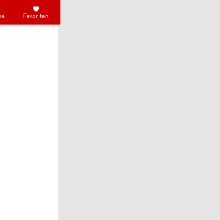
he
Favoriten