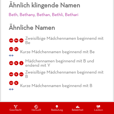
Ähnlich klingende Namen
Beth
,
Bethany
,
Bethan
,
Bethli
,
Bethari
Ähnliche Namen
Zweisilbige Mädchennamen beginnend mit
be
mäd
zwe
Be
be
mäd
Kurze Mädchennamen beginnend mit Be
Mädchennamen beginnend mit B und
b
y
mäd
endend mit Y
Zweisilbige Mädchennamen beginnend mit
b
mäd
zwe
B
b
mäd
Kurze Mädchennamen beginnend mit B
Geschlecht
Herkunft
Bedeutung
Beliebtheit
Lexikon