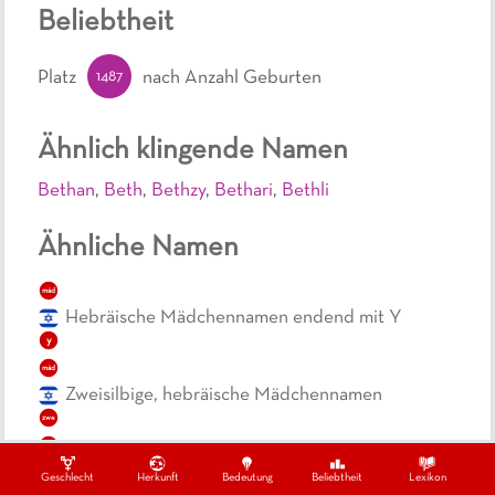
Beliebtheit
1487
Platz
nach Anzahl Geburten
Ähnlich klingende Namen
Bethan
,
Beth
,
Bethzy
,
Bethari
,
Bethli
Ähnliche Namen
mäd
Hebräische Mädchennamen endend mit Y
y
mäd
Zweisilbige, hebräische Mädchennamen
zwe
mäd
Kurze, hebräische Mädchennamen
Geschlecht
Herkunft
Bedeutung
Beliebtheit
Lexikon