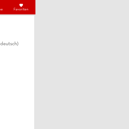
he
Favoriten
hdeutsch)