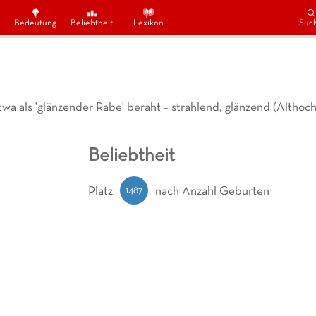
Bedeutung
Beliebtheit
Lexikon
Suc
twa als 'glänzender Rabe' beraht = strahlend, glänzend (Althoc
Beliebtheit
1487
Platz
nach Anzahl Geburten