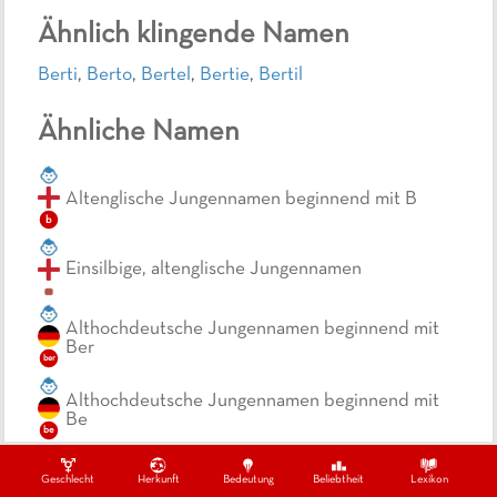
Ähnlich klingende Namen
Berti
,
Berto
,
Bertel
,
Bertie
,
Bertil
Ähnliche Namen
Altenglische Jungennamen beginnend mit B
b
Einsilbige, altenglische Jungennamen
Althochdeutsche Jungennamen beginnend mit
Ber
ber
Althochdeutsche Jungennamen beginnend mit
Be
be
Althochdeutsche Jungennamen beginnend mit
Geschlecht
Herkunft
Bedeutung
Beliebtheit
Lexikon
B