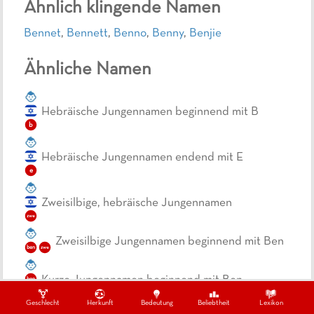
Ähnlich klingende Namen
Bennet
,
Bennett
,
Benno
,
Benny
,
Benjie
Ähnliche Namen
Hebräische Jungennamen beginnend mit B
b
Hebräische Jungennamen endend mit E
e
Zweisilbige, hebräische Jungennamen
zwe
Zweisilbige Jungennamen beginnend mit Ben
ben
zwe
Kurze Jungennamen beginnend mit Ben
ben
Geschlecht
Herkunft
Bedeutung
Beliebtheit
Lexikon