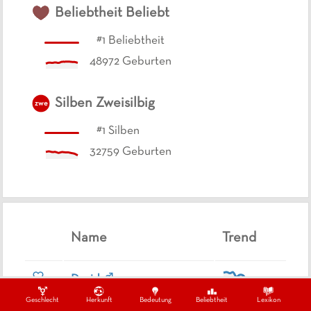
Beliebtheit
Beliebt
#
1
Beliebtheit
48972
Geburten
Silben
Zweisilbig
zwe
#
1
Silben
32759
Geburten
Name
Trend
David
Geschlecht
Herkunft
Bedeutung
Beliebtheit
Lexikon