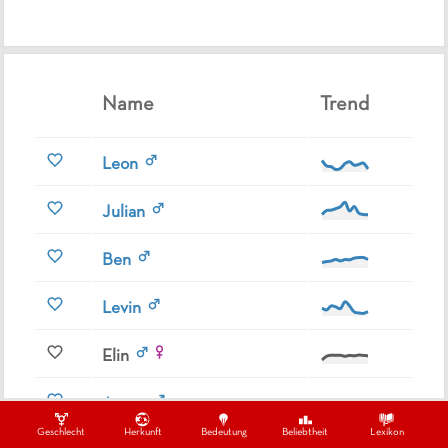
Name
Trend
Leon
Julian
Ben
Levin
Elin
Aaron
Geschlecht
Herkunft
Bedeutung
Beliebtheit
Lexikon