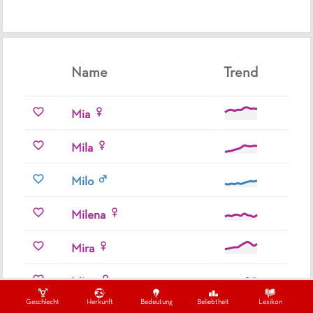
Name
Trend
Mia
Mila
Milo
Milena
Mira
Mina
Geschlecht
Herkunft
Bedeutung
Beliebtheit
Lexikon