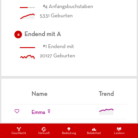
#
4
Anfangsbuchstaben
5331
Geburten
Endend mit
A
a
#
1
Endend mit
20127
Geburten
Name
Trend
Emma
Emilia
Geschlecht
Herkunft
Bedeutung
Beliebtheit
Lexikon