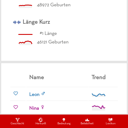
48972
Geburten
Länge
Kurz
#
1
Länge
46121
Geburten
Name
Trend
Leon
Nina
Laura
Geschlecht
Herkunft
Bedeutung
Beliebtheit
Lexikon