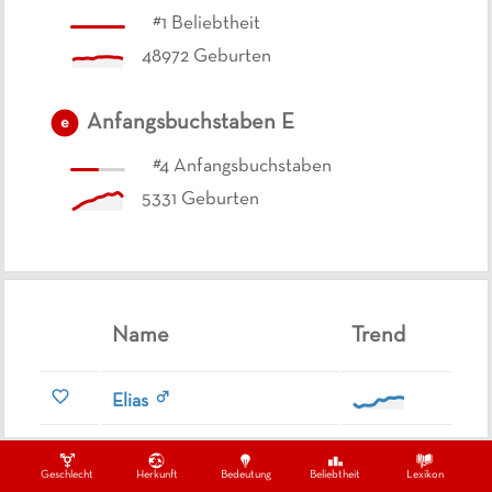
#
1
Beliebtheit
48972
Geburten
Anfangsbuchstaben
E
e
#
4
Anfangsbuchstaben
5331
Geburten
Name
Trend
Elias
Eva
Geschlecht
Herkunft
Bedeutung
Beliebtheit
Lexikon