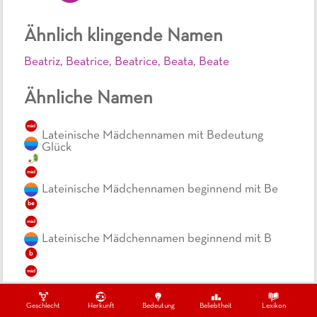
Ähnlich klingende Namen
Beatriz
,
Beatrice
,
Beatrice
,
Beata
,
Beate
Ähnliche Namen
mäd
Lateinische Mädchennamen mit Bedeutung
Glück
mäd
Lateinische Mädchennamen beginnend mit Be
be
mäd
Lateinische Mädchennamen beginnend mit B
b
mäd
Zweisilbige, lateinische Mädchennamen
zwe
Geschlecht
Herkunft
Bedeutung
Beliebtheit
Lexikon