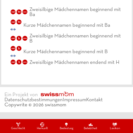
Zweisilbige Mädchennamen beginnend mit
ba
mäd
zwe
Ba
ba
mäd
Kurze Mädchennamen beginnend mit Ba
Zweisilbige Mädchennamen beginnend mit
b
mäd
zwe
B
b
mäd
Kurze Mädchennamen beginnend mit B
Zweisilbige Mädchennamen endend mit H
h
mäd
zwe
Ein Projekt von
Datenschutzbestimmungen
Impressum
Kontakt
Copywrite ©
2026
swissmom
Geschlecht
Herkunft
Bedeutung
Beliebtheit
Lexikon