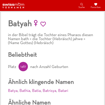
Suche
Favoriten
Batyah
in der Bibel trägt die Tochter eines Pharaos diesen
Namen bath = die Tochter (Hebräisch) jahwe =
(Name Gottes) (Hebräisch)
Beliebtheit
1487
Platz
nach Anzahl Geburten
Ähnlich klingende Namen
Batya
,
Bathia
,
Batia
,
Batrisya
,
Batari
Ähnliche Namen