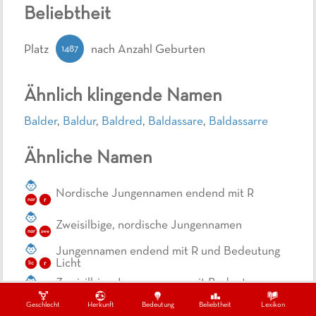
Beliebtheit
1487
Platz
nach Anzahl Geburten
Ähnlich klingende Namen
Balder
,
Baldur
,
Baldred
,
Baldassare
,
Baldassarre
Ähnliche Namen
Nordische Jungennamen endend mit R
r
nor
Zweisilbige, nordische Jungennamen
nor
zwe
Jungennamen endend mit R und Bedeutung
Licht
lic
r
Zweisilbige Jungennamen mit Bedeutung
Licht
lic
zwe
Geschlecht
Herkunft
Bedeutung
Beliebtheit
Lexikon
Zweisilbige Jungennamen mit Bedeutung