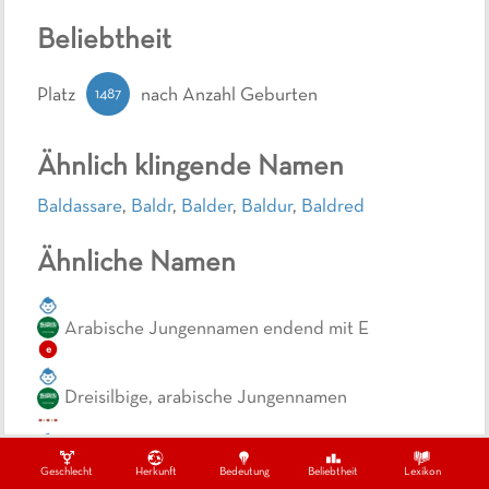
Beliebtheit
1487
Platz
nach Anzahl Geburten
Ähnlich klingende Namen
Baldassare
,
Baldr
,
Balder
,
Baldur
,
Baldred
Ähnliche Namen
Arabische Jungennamen endend mit E
e
Dreisilbige, arabische Jungennamen
Jungennamen beginnend mit B und Bedeutung
König
Geschlecht
Herkunft
Bedeutung
Beliebtheit
Lexikon
b