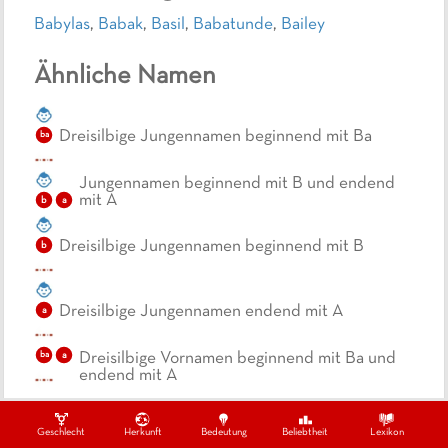
Babylas
,
Babak
,
Basil
,
Babatunde
,
Bailey
Ähnliche Namen
Dreisilbige Jungennamen beginnend mit Ba
ba
Jungennamen beginnend mit B und endend
mit A
b
a
Dreisilbige Jungennamen beginnend mit B
b
Dreisilbige Jungennamen endend mit A
a
ba
a
Dreisilbige Vornamen beginnend mit Ba und
endend mit A
Geschlecht
Herkunft
Bedeutung
Beliebtheit
Lexikon