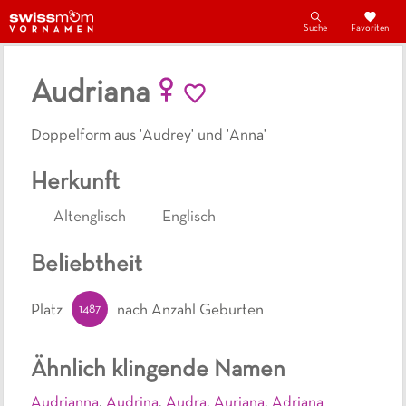
Suche
Favoriten
Audriana
Doppelform aus 'Audrey' und 'Anna'
Herkunft
Altenglisch
Englisch
Beliebtheit
1487
Platz
nach Anzahl Geburten
Ähnlich klingende Namen
Audrianna
,
Audrina
,
Audra
,
Auriana
,
Adriana