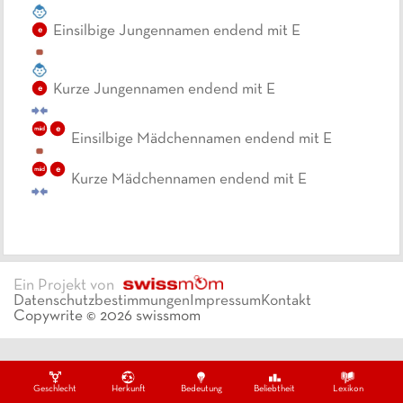
Einsilbige Jungennamen endend mit E
e
Kurze Jungennamen endend mit E
e
e
mäd
Einsilbige Mädchennamen endend mit E
e
mäd
Kurze Mädchennamen endend mit E
Ein Projekt von
Datenschutzbestimmungen
Impressum
Kontakt
Copywrite ©
2026
swissmom
Geschlecht
Herkunft
Bedeutung
Beliebtheit
Lexikon