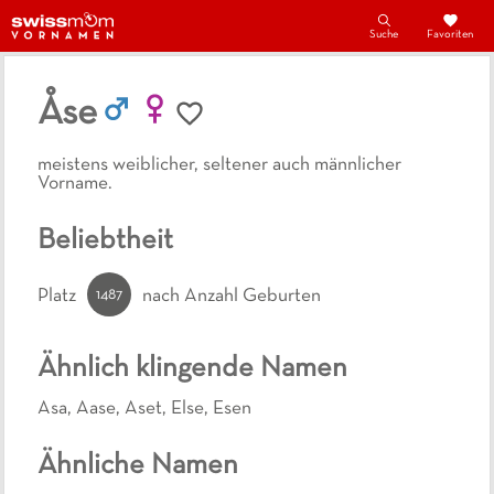
Suche
Favoriten
Åse
meistens weiblicher, seltener auch männlicher
Vorname.
Beliebtheit
1487
Platz
nach Anzahl Geburten
Ähnlich klingende Namen
Asa
,
Aase
,
Aset
,
Else
,
Esen
Ähnliche Namen