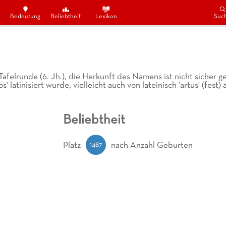
Bedeutung
Beliebtheit
Lexikon
Suc
afelrunde (6. Jh.), die Herkunft des Namens ist nicht sicher ge
os' latinisiert wurde, vielleicht auch von lateinisch 'artus' (fest) 
Beliebtheit
1487
Platz
nach Anzahl Geburten