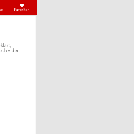
he
Favoriten
klärt,
arth = der