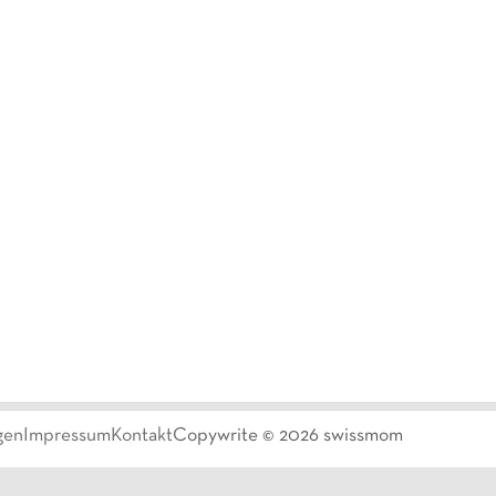
gen
Impressum
Kontakt
Copywrite ©
2026
swissmom