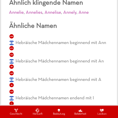
Ähnlich klingende Namen
Annelie
,
Annelies
,
Annelise
,
Annely
,
Anne
Ähnliche Namen
mäd
Hebräische Mädchennamen beginnend mit Ann
ann
mäd
Hebräische Mädchennamen beginnend mit An
an
mäd
Hebräische Mädchennamen beginnend mit A
a
mäd
Hebräische Mädchennamen endend mit I
i
mäd
Geschlecht
Herkunft
Bedeutung
Beliebtheit
Lexikon
Dreisilbige, hebräische Mädchennamen