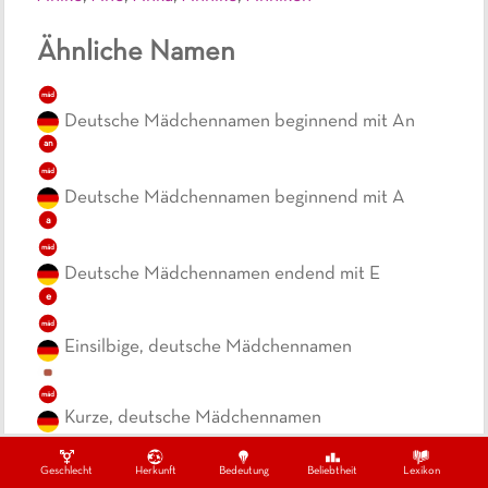
Ähnliche Namen
mäd
Deutsche Mädchennamen beginnend mit An
an
mäd
Deutsche Mädchennamen beginnend mit A
a
mäd
Deutsche Mädchennamen endend mit E
e
mäd
Einsilbige, deutsche Mädchennamen
mäd
Kurze, deutsche Mädchennamen
Geschlecht
Herkunft
Bedeutung
Beliebtheit
Lexikon