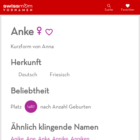
Suche
Favoriten
Anke
Kurzform von Anna
Herkunft
Deutsch
Friesisch
Beliebtheit
1487
Platz
nach Anzahl Geburten
Ähnlich klingende Namen
Anike
,
Ane
,
Anka
,
Annike
,
Anniken