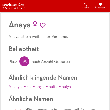
Suche
Favoriten
Anaya
Anaya ist ein weiblicher Vorname.
Beliebtheit
1487
Platz
nach Anzahl Geburten
Ähnlich klingende Namen
Ananya
,
Ana
,
Aanya
,
Analia
,
Analyn
Ähnliche Namen
Mädchennamen beginnend mit Ana und