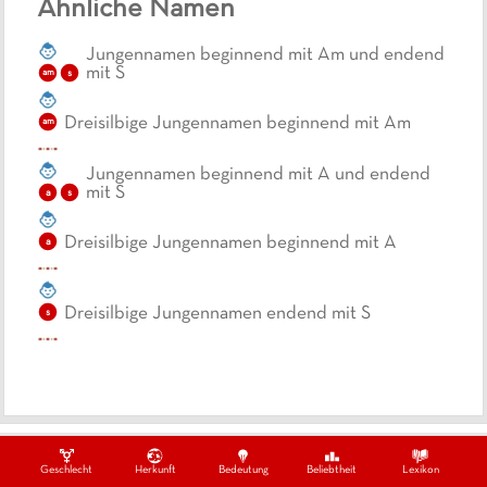
Ähnliche Namen
Jungennamen beginnend mit Am und endend
mit S
s
am
Dreisilbige Jungennamen beginnend mit Am
am
Jungennamen beginnend mit A und endend
mit S
a
s
Dreisilbige Jungennamen beginnend mit A
a
Dreisilbige Jungennamen endend mit S
s
Ein Projekt von
Datenschutzbestimmungen
Impressum
Kontakt
Geschlecht
Herkunft
Bedeutung
Beliebtheit
Lexikon