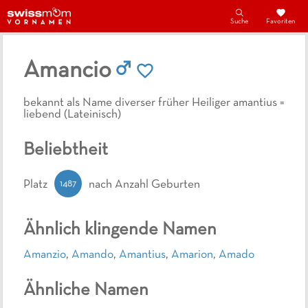
Suche
Favoriten
Amancio
bekannt als Name diverser früher Heiliger amantius =
liebend (Lateinisch)
Beliebtheit
1487
Platz
nach Anzahl Geburten
Ähnlich klingende Namen
Amanzio
,
Amando
,
Amantius
,
Amarion
,
Amado
Ähnliche Namen