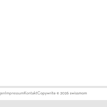
gen
Impressum
Kontakt
Copywrite ©
2026
swissmom