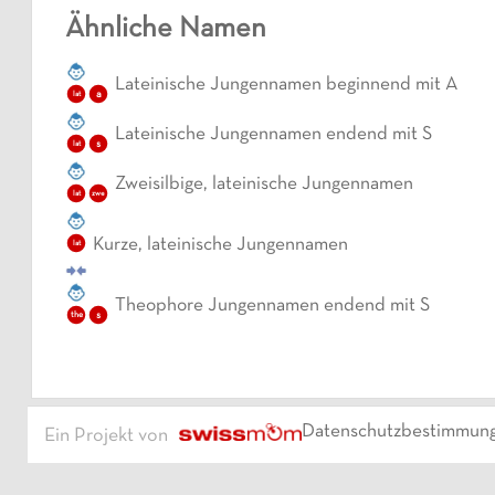
Ähnliche Namen
Lateinische Jungennamen beginnend mit A
a
lat
Lateinische Jungennamen endend mit S
s
lat
Zweisilbige, lateinische Jungennamen
lat
zwe
Kurze, lateinische Jungennamen
lat
Theophore Jungennamen endend mit S
the
s
Datenschutzbestimmun
Ein Projekt von