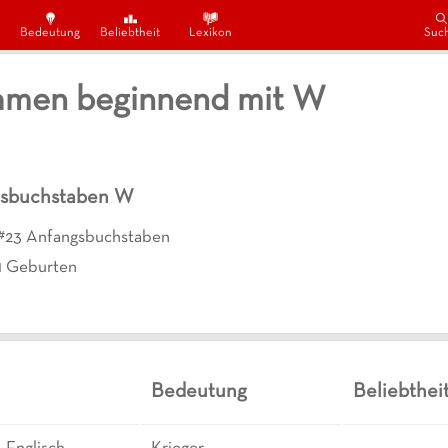
Bedeutung
Beliebtheit
Lexikon
Suc
amen beginnend mit W
sbuchstaben
W
#
23
Anfangsbuchstaben
1
Geburten
Bedeutung
Beliebthei