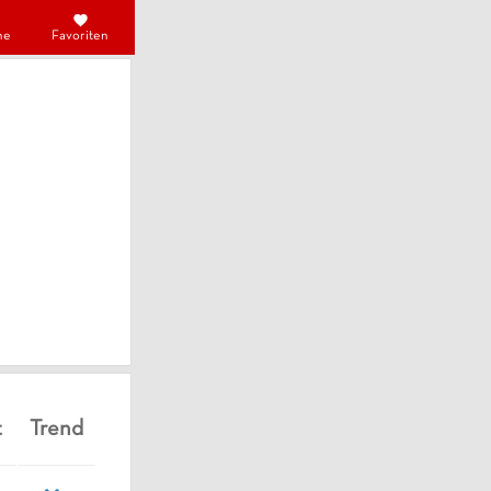
he
Favoriten
t
Trend