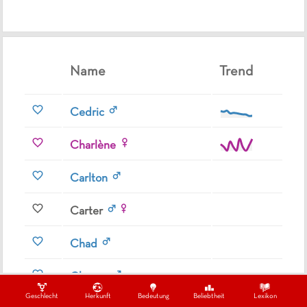
Name
Trend
Cedric
Charlène
Carlton
Carter
Chad
Chance
Geschlecht
Herkunft
Bedeutung
Beliebtheit
Lexikon