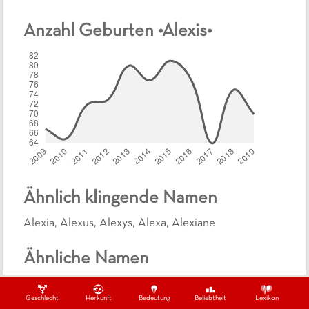
Anzahl Geburten •
Alexis
•
Ähnlich klingende Namen
Alexia
,
Alexus
,
Alexys
,
Alexa
,
Alexiane
Ähnliche Namen
Beliebte, englische Jungennamen
Geschlecht
Herkunft
Bedeutung
Beliebtheit
Lexikon