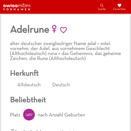
Suche
Favoriten
Adelrune
alter deutscher zweigliedriger Name adal = edel,
vornehm, der Adel, aus vornehmem Geschlecht
(Althochdeutsch) runa = das Geheimnis, das geheime
Zeichen, die Rune (Althochdeutsch)
Herkunft
Altdeutsch
Deutsch
Beliebtheit
1487
Platz
nach Anzahl Geburten