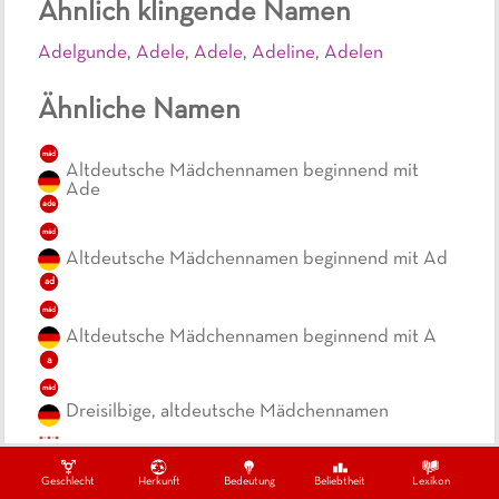
Ähnlich klingende Namen
Adelgunde
,
Adele
,
Adele
,
Adeline
,
Adelen
Ähnliche Namen
mäd
Altdeutsche Mädchennamen beginnend mit
Ade
ade
mäd
Altdeutsche Mädchennamen beginnend mit Ad
ad
mäd
Altdeutsche Mädchennamen beginnend mit A
a
mäd
Dreisilbige, altdeutsche Mädchennamen
mäd
Geschlecht
Herkunft
Bedeutung
Beliebtheit
Lexikon
Deutsche Mädchennamen beginnend mit Ade