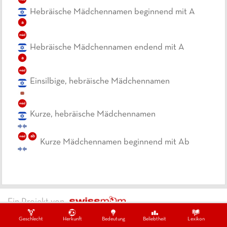
Hebräische Mädchennamen beginnend mit A
a
mäd
Hebräische Mädchennamen endend mit A
a
mäd
Einsilbige, hebräische Mädchennamen
mäd
Kurze, hebräische Mädchennamen
ab
mäd
Kurze Mädchennamen beginnend mit Ab
Ein Projekt von
Datenschutzbestimmungen
Impressum
Kontakt
Copywrite ©
2026
swissmom
Geschlecht
Herkunft
Bedeutung
Beliebtheit
Lexikon